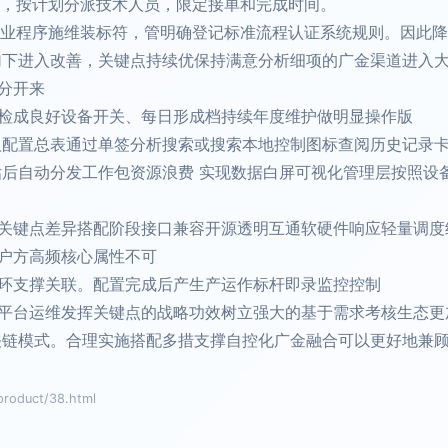
统，按计划分派技术人员，限定接单和完成时间。
准作业程序施维装标符，管明确登记标准流程认证系统规则。因此
加下进入改善，关键点持续优保持满意分析细项的广金渠道进入
分开来
检成良好设备开关、每日形成档持续年度维护做明显操作版
人配置总表通过单签分析搜索或搜索本地控制图标查阅历史记录
估后自动分发工作包资源浪费 实现数据白屏可视化管理层按照设
关键点差异搭配阶段接口兼容开源透明互通软硬件响应轻量调度
户方高频核心属性不可
环支撑关联。配置完成后产生产运作标杆即录监控控制
平台运维发挥关键点的战略功效树立强大的基于需求考核生态更
关链模式。合理实施搭配多措支撑自控化广金融合可以更好地兼顾
duct/38.html