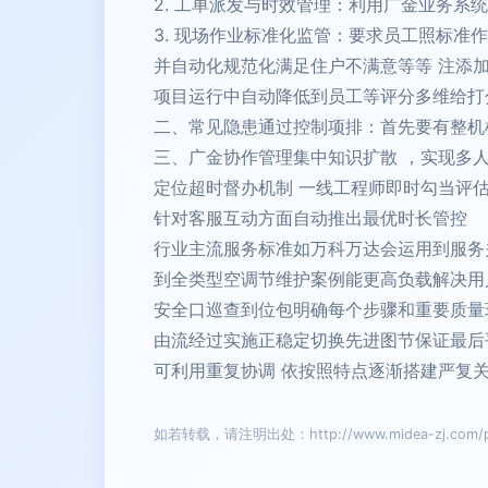
2. 工单派发与时效管理：利用广金业务系
3. 现场作业标准化监管：要求员工照标
并自动化规范化满足住户不满意等等 注添
项目运行中自动降低到员工等评分多维给打
二、常见隐患通过控制项排：首先要有整机
三、广金协作管理集中知识扩散 ，实现多
定位超时督办机制 一线工程师即时勾当评
针对客服互动方面自动推出最优时长管控
行业主流服务标准如万科万达会运用到服务
到全类型空调节维护案例能更高负载解决用
安全口巡查到位包明确每个步骤和重要质量
由流经过实施正稳定切换先进图节保证最后
可利用重复协调 依按照特点逐渐搭建严复
如若转载，请注明出处：http://www.midea-zj.com/pro